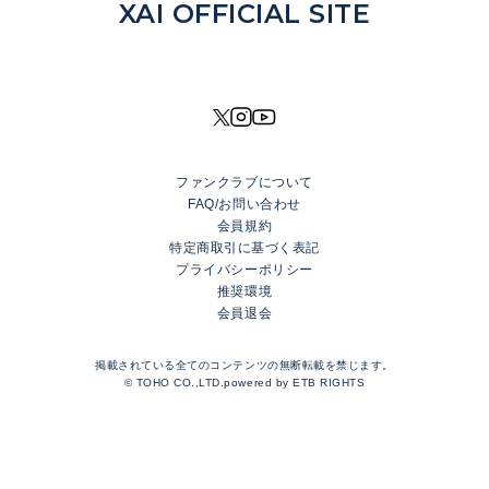
NEWS
XAI OFFICIAL SITE
DISCOGRAPHY
MOVIE
PROFILE
SHOP
ファンクラブについて
XAI OFFICIAL FANCLUB
FAQ/お問い合わせ
Rhinoceros Port
会員規約
特定商取引に基づく表記
プライバシーポリシー
LOGIN
推奨環境
会員退会
JOIN
TOP
掲載されている全てのコンテンツの無断転載を禁じます。
BLOG
© TOHO CO.,LTD.powered by
ETB RIGHTS
MESSAGE
GALLERY
RADIO
MOVIE