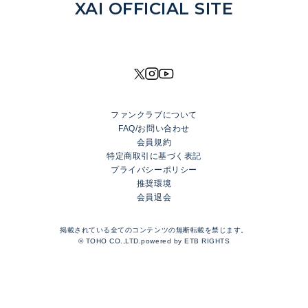
NEWS
XAI OFFICIAL SITE
DISCOGRAPHY
MOVIE
PROFILE
SHOP
ファンクラブについて
XAI OFFICIAL FANCLUB
FAQ/お問い合わせ
Rhinoceros Port
会員規約
特定商取引に基づく表記
プライバシーポリシー
LOGIN
推奨環境
会員退会
JOIN
TOP
掲載されている全てのコンテンツの無断転載を禁じます。
BLOG
© TOHO CO.,LTD.powered by
ETB RIGHTS
MESSAGE
GALLERY
RADIO
MOVIE