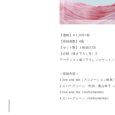
【価格】￥1,300+税
【収録曲数】4曲
【セット数】１枚組(CD)
【仕様（描き下ろし等）】
アーティスト撮り下ろしジャケット／
＜収録内容＞
1.live and die（アニメーション
2.エバーグリーン 作詞：蒼山幸子（ねご
3.live and die（Instrumental）
4.エバーグリーン（Instrumental）