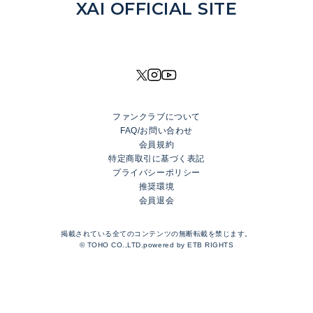
NEWS
XAI OFFICIAL SITE
DISCOGRAPHY
MOVIE
PROFILE
SHOP
ファンクラブについて
XAI OFFICIAL FANCLUB
FAQ/お問い合わせ
Rhinoceros Port
会員規約
特定商取引に基づく表記
プライバシーポリシー
LOGIN
推奨環境
会員退会
JOIN
TOP
掲載されている全てのコンテンツの無断転載を禁じます。
BLOG
© TOHO CO.,LTD.powered by
ETB RIGHTS
MESSAGE
GALLERY
RADIO
MOVIE