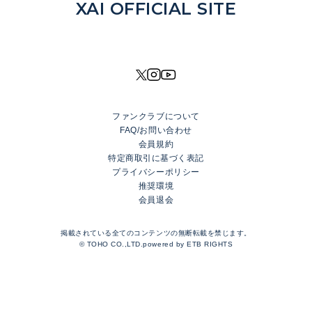
NEWS
XAI OFFICIAL SITE
DISCOGRAPHY
MOVIE
PROFILE
SHOP
ファンクラブについて
XAI OFFICIAL FANCLUB
FAQ/お問い合わせ
Rhinoceros Port
会員規約
特定商取引に基づく表記
プライバシーポリシー
LOGIN
推奨環境
会員退会
JOIN
TOP
掲載されている全てのコンテンツの無断転載を禁じます。
BLOG
© TOHO CO.,LTD.powered by
ETB RIGHTS
MESSAGE
GALLERY
RADIO
MOVIE