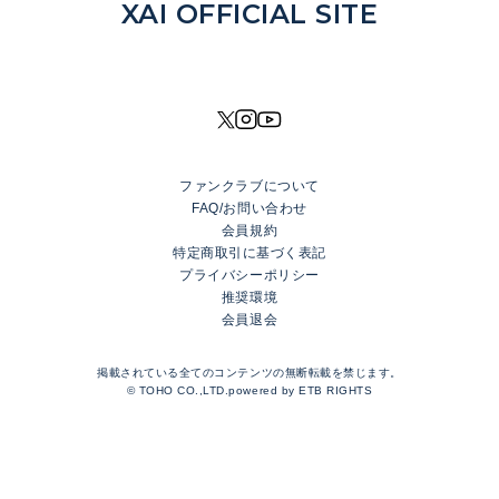
NEWS
XAI OFFICIAL SITE
DISCOGRAPHY
MOVIE
PROFILE
SHOP
ファンクラブについて
XAI OFFICIAL FANCLUB
FAQ/お問い合わせ
Rhinoceros Port
会員規約
特定商取引に基づく表記
プライバシーポリシー
LOGIN
推奨環境
会員退会
JOIN
TOP
掲載されている全てのコンテンツの無断転載を禁じます。
BLOG
© TOHO CO.,LTD.powered by
ETB RIGHTS
MESSAGE
GALLERY
RADIO
MOVIE