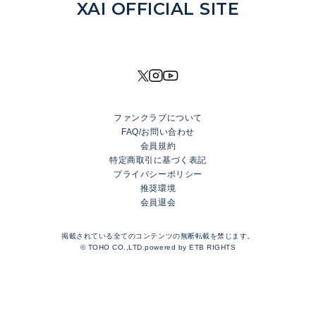
NEWS
XAI OFFICIAL SITE
DISCOGRAPHY
MOVIE
PROFILE
SHOP
ファンクラブについて
XAI OFFICIAL FANCLUB
FAQ/お問い合わせ
Rhinoceros Port
会員規約
特定商取引に基づく表記
プライバシーポリシー
LOGIN
推奨環境
会員退会
JOIN
TOP
掲載されている全てのコンテンツの無断転載を禁じます。
BLOG
© TOHO CO.,LTD.powered by
ETB RIGHTS
MESSAGE
GALLERY
RADIO
MOVIE