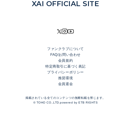
NEWS
XAI OFFICIAL SITE
DISCOGRAPHY
MOVIE
PROFILE
SHOP
ファンクラブについて
XAI OFFICIAL FANCLUB
FAQ/お問い合わせ
Rhinoceros Port
会員規約
特定商取引に基づく表記
プライバシーポリシー
LOGIN
推奨環境
会員退会
JOIN
TOP
掲載されている全てのコンテンツの無断転載を禁じます。
BLOG
© TOHO CO.,LTD.powered by
ETB RIGHTS
MESSAGE
GALLERY
RADIO
MOVIE