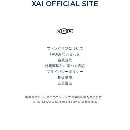
NEWS
XAI OFFICIAL SITE
DISCOGRAPHY
MOVIE
PROFILE
SHOP
ファンクラブについて
XAI OFFICIAL FANCLUB
FAQ/お問い合わせ
Rhinoceros Port
会員規約
特定商取引に基づく表記
プライバシーポリシー
LOGIN
推奨環境
会員退会
JOIN
TOP
掲載されている全てのコンテンツの無断転載を禁じます。
BLOG
© TOHO CO.,LTD.powered by
ETB RIGHTS
MESSAGE
GALLERY
RADIO
MOVIE