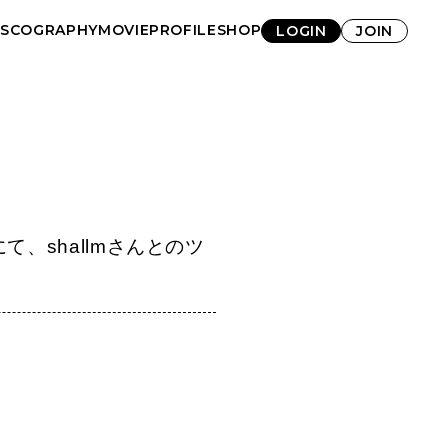
ISCOGRAPHY
MOVIE
PROFILE
SHOP
LOGIN
JOIN
にて、shallmさんとのツ