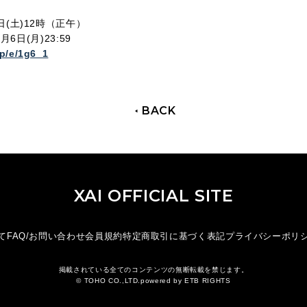
(土)12時（正午）
月6日(月)
23:59
jp/e/1g6_1
BACK
XAI OFFICIAL SITE
て
FAQ/お問い合わせ
会員規約
特定商取引に基づく表記
プライバシーポリ
掲載されている全てのコンテンツの無断転載を禁じます。
© TOHO CO.,LTD.powered by
ETB RIGHTS