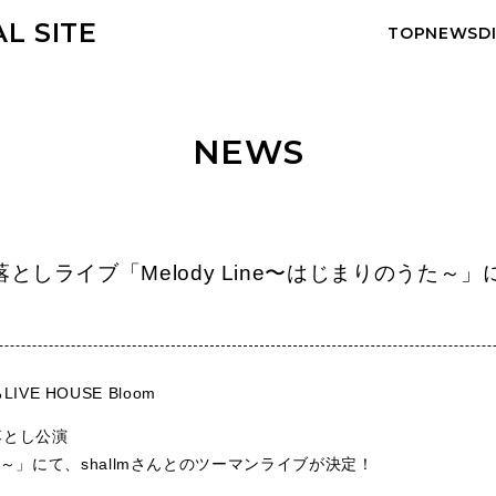
AL SITE
TOP
NEWS
D
NEWS
om杮落としライブ「Melody Line〜はじまりのうた～」
E HOUSE Bloom
落とし公演
うた～」にて、
shallm
さんとのツーマンライブが決定！