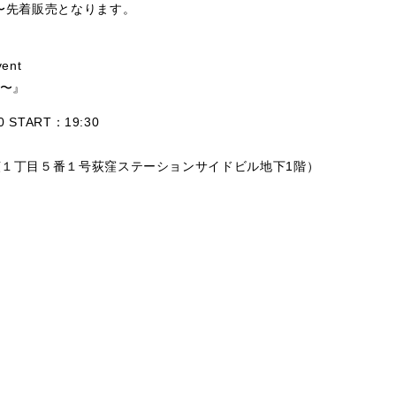
00〜先着販売となります。
vent
た〜』
0 START：19:30
区上荻１丁目５番１号荻窪ステーションサイドビル地下1階）