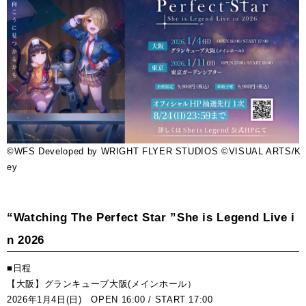
©WFS Developed by WRIGHT FLYER STUDIOS ©VISUAL ARTS/K
ey
“Watching The Perfect Star ”She is Legend Live i
n 2026
■日程
【大阪】グランキューブ大阪(メインホール）
2026年1月4日(日) OPEN 16:00 / START 17:00