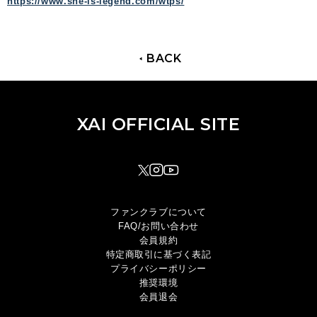
https://www.she-is-legend.com/wtps/
BACK
XAI OFFICIAL SITE
XAI OFFICIAL SITE
TOP
NEWS
DISCOGRAPHY
MOVIE
PROFILE
SHOP
ファンクラブについて
FAQ/お問い合わせ
会員規約
特定商取引に基づく表記
XAI OFFICIAL FANCLUB
プライバシーポリシー
Rhinoceros Port
推奨環境
会員退会