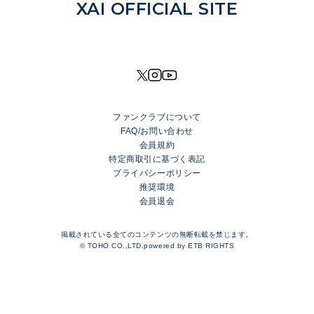
NEWS
XAI OFFICIAL SITE
DISCOGRAPHY
MOVIE
PROFILE
SHOP
ファンクラブについて
XAI OFFICIAL FANCLUB
FAQ/お問い合わせ
Rhinoceros Port
会員規約
特定商取引に基づく表記
プライバシーポリシー
LOGIN
推奨環境
会員退会
JOIN
TOP
掲載されている全てのコンテンツの無断転載を禁じます。
BLOG
© TOHO CO.,LTD.powered by
ETB RIGHTS
MESSAGE
GALLERY
RADIO
MOVIE